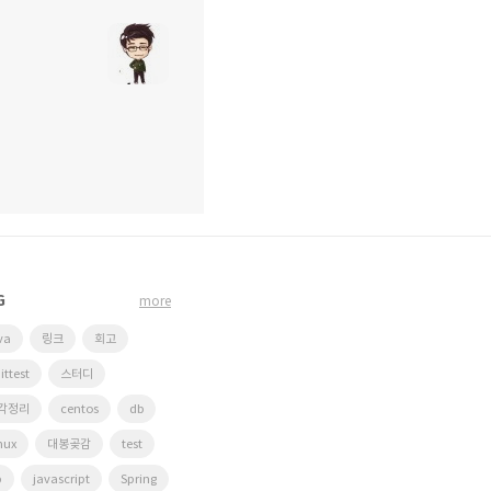
G
more
va
링크
회고
ittest
스터디
각정리
centos
db
nux
대봉곶감
test
p
javascript
Spring