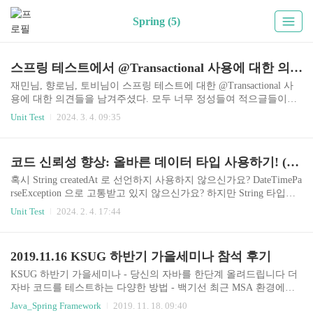
Spring (5)
스프링 테스트에서 @Transactional 사용에 대한 의견들
재민님, 향로님, 토비님이 스프링 테스트에 대한 @Transactional 사
용에 대한 의견들을 남겨주셨다. 모두 너무 정성들여 적으글들이라
한번에 모아서 읽어 보시면 Spring Test 시 @Transactional 사용에 대
Unit Test
2024. 3. 4. 09:35
한 다양한 의견을 통해 DB 를 이용한 통합테스트에 대한 시각이 넓
힐수 있을 것이다. 저도 몰랐던 사실을 많이 알게 되어 블로그와 영
상으로 공유해주신 분들에게 감사한 말씀을 드립니다. :) 재민님의
코드 신뢰성 향상: 올바른 데이터 타입 사용하기! (DateType편)
'테스트에서 @Tansactional을 사용해야할까' https://youtu.be/PDhN6ai
F7QQ?si=4Go7aqNAAL9wGrY8 향로님 '테스트 데이터 초기화에 @T
혹시 String createdAt 로 선언하지 사용하지 않으신가요? DateTimePa
ransactional 사용하는 것에 대한 생각' https://jojoldu.tistory.com/761 ..
rseException 으로 고통받고 있지 않으신가요? 하지만 String 타입으
로 데이터를 처리하고 있다면 버그나 Exception 이 발생하는 코드를
Unit Test
2024. 2. 4. 17:44
작성할 확률이 높아진다. 강타입 언어를 사용하는 장점을 전혀 활용
하고 있지 못하기 때문에 적절한 타입을 사용하는 게 중요하다. 왜
도움이 되는지는 찬찬히 설명해 보려고 한다. java 표준 API 사용되
2019.11.16 KSUG 하반기 가을세미나 참석 후기
는 타입을 사용한다면 데이터에 대한 유효성 검증을 library level (정
확히는 Type 이 생성되는 시점) 에서 검증이 된다. Exception Handlin
KSUG 하반기 가을세미나 - 당신의 자바를 한단계 올려드립니다 더
g이나 validation check를 코드를 작성하는 개발자가 직접 하지 않아
자바 코드를 테스트하는 다양한 방법 - 백기선 최근 MSA 환경에서
도 된다는 뜻이다. 그렇다..
다른 시스템이나 데이터 중심의 테스트코드를 작성해야 하는데, 이
Java_Spring Framework
2019. 11. 18. 09:40