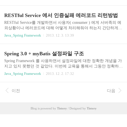
를 해결하기 위한 좋은 방법이 될것 같다는 생각이 들었다. 그리고
테스트환경을 실제 환경하고 동일하게 해야한다에 대해서 여러 의
견이 많지만, 동일하게 해야 한다는 관점에서 좋은 방법을 제시해 주
RESTful Service 에서 인증실패 에러코드 리턴방법
셨던 것 같다. 발표자료: https://bit.ly/2q8S3Qo 세션 내용 Spring Boot
2.2 가 릴리즈 되면서 JUnit 5 가 추가되었다. Jupiter (junit 5 프로젝트
RESTful Service를 개발하면서 사용자( consumer ) 에게 서버족의 예
명) 는 하위호환이 되지 않고 vintage engine 을 추가 해야한다. Spring
외상황이나 에러코드에 대해 어떻게 처리해줘야 하는지 간단하게
-boot-starter-test 2.2..
정리해보고자 한다. REST 이론에서 가이드하는 방식도 있지만, RE
Java_Spring Framework
2013. 12. 3. 13:39
STful 서비스 취지대로 Consumer 가 얼마나 편리하고 간편하게 서버
의 자원을 이용할수 있도록 가이드하는게 제일 우선이라고 말할수
있겠다. 그럼 먼저 RESTful 에서 권장하는 방법에 대해서 간략하게
Spring 3.0 + myBatis 설정파일 구조
소개하고 그 다음 이를 어떻게 편리하게 사용할 수 있도록 구현하는
지에 대해 알아 보도록 하자. 1. REST 이론 - 인증실패나 parameter
Spring Framework 를 사용하면서 설정파일에 대한 정확한 개념을 가
실패등이 발생했을때는 HTTP Header 의 Status 값을 이용하여 응답
지고 있지 못했던 것 같았다. 이번에 교육을 통해서 그동안 정확하게
을 주라고 하고 있다. 예를 들어 인증실패의 경우 401 코드, ..
머릿속에 정리되지 않았던 설정파일들에 대해 정리하고자 한다.필
Java_Spring Framework
2013. 12. 2. 17:32
자와 같이 Spring Framework 를 사용하면서 무조건 코딩만 해왔던
분이라면 한번쯤 읽어보면 어떨가 하고 추천해본다. 몸값 높은 개발
자를 위하여! 재미있는 개발을 위하여! 1. 디렉토리 구조 web server
이전
다음
doocroot 폴더 구조의 일부를 보면 아래와 같다. WEB-INF 밑에는 컴
파일된 class파일이 담겨져 있는 classes 폴더와 웹어플리케이션에서
사용하는 라이브러리들이 위치하는 lib 폴더가 대표적이다. 그리고
Blog is powered by
Tistory
/ Designed by
Tistory
오늘 알아보려고 하는 dispater-servlet.xml, app..