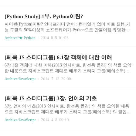
넘어가야한다. 보통의 언어들이 자료형은 비슷하지만 몇가지가 다
른점이 있으니, Python은 어떤점이 다른지 알아 보도록 하자.다른언
어와 비슷한 자료형은 간단히 정리하고 특이한점에 대해서 자세히
[Python Study] 1부. Python이란?
알아 보도록 하겠습니다.1) 숫자형항목사용 예정수123, -345, 0실수1
23.45, -1234.5, 3.4e10복소수1 + 2j, -3j8진수0o34, 0o2516진수0x2A, 0
파이썬(Python)이란? 인터프리터 언어 : 컴파일러 없이 바로 실행 가
xFFpython 에서 표현할 수 있는 자료형은 위와 같다. 여타 다른언어
능 구글의 50%이상의 소프트웨어가 Python으로 만들어짐 유명한 것
들과 큰 차이점이 없음을 알 수 있다.숫자연산>>> a = 3 >..
중 DropBox 도 Python으로 만들어짐.(우와~!) 공동작업과 유지보수
Archive/★ Python
2014. 8. 5. 01:03
가 매우 쉽고 편하다. (인기몰이중, 나도 대세에 따라..) 1. 파이썬의
특징 인간다운 언어이다. if 4 in [1,2,3,4]: print("4가 있습니다.") "만
약 4가 1,2,3,4 중에 있으면 "4가 있습니다"를 출력한다. 마치 영어문
[페북 JS 스터디그룹] 6.1장 객체에 대한 이해
장을 보는듯한 프로그래밍 언어 이다. 문법이 쉬워 빠르게 학습할 수
있다. 강력하다 속도가 필요한 부분은 C로 모듈을 제작하고, Python
6장 1절 객체에 대한 이해(2013 인사이트, 한선용 옮김) 의 책을 요약
으로 뼈대를 제작하면 성능을 극대화 할 수 있다. 무료이다. 간결하
한 내용으로 자바스크립트 제대로 배우기 스터디 그룹(페이스북) 의
다. 큰 예로, 파이썬은 단락을 구분하..
글입니다. 자바스크립트에서 객체를 어떻게 만드는 것인지에 대한
Archive/JavaScript
2014. 7. 13. 20:00
방법을 간단하게 설명하고 있으며, 객체 프로퍼티의 종류와 접근 방
법에 대해 설명하면서 객체에 대한 이해를 돕고 있다. 가장 단순한
방법은 다음과 같다 var obj = new Object(); obj.name = "son"; obj.getN
[페북 JS 스터디그룹] 3장. 언어의 기초
ame = function() { return this.name; }; 또 다른 방법은 객체의 리터럴
표기법을 이용해서 만드는 방법이 있다. var obj ={ name: "son" ,getN
3장. 언어의 기초(2013 인사이트, 한선용 옮김) 의 책을 요약한 내용
ame: function() { re..
으로 자바스크립트 제대로 배우기 스터디 그룹(페이스북) 의 글입니
다.3.1 문법3.1.1 대소문자 구분 자바 스크립트는 대소문자를 구분합
Archive/JavaScript
2014. 4. 8. 00:19
니다.3.1.2 식별자 식별자란 변수나 함수, 프로퍼티, 함수 매개변수
의 이름입니다. 첫번째 문자는 반드시 글자나 밑줄(_), 달러 기호($)
중 하나여야 합니다. 다른 문자에는 글자나 밑줄, 달러기호, 숫자를