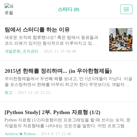
스터디 (8)
팀에서 스터디를 하는 이유
새로운 조직에 합류했나요? 혹은 팀에서 동료들과
코드 리뷰가 있지만 형식적으로 이루어지고 있나
요? 종종 만나는 지인이나 후배 개발자들의 고민을
개발문화_조직관리
2023. 11. 10. 08:48
들을때가 있었다. 활발한 코드 리뷰를 위해서는 함
께 하는 작업자들간의 공통의 콘텍스트를 가지는
게 중요하다고 생각한다. 자주 대화를 하면 가능하
2015년 한해를 정리하며... (in 우아한형제들)
겠지만, 재택 근무나 서로 다른 태스크나 다른 프로
젝트를 하다 보면 공통의 관심사를 가지는 게 어렵
우아한형제들에서 두번째 해를 보내고, 만 1년 6개월이 지났다. 이글
다. 나는 그래서 새로운 팀이나 조직에 가면 항상
을 포스팅하면서 한해를 마무리 하고자 한다.무엇보다도 개발자로
함께 스터디 할 스터디원을 모집했었다. 우아한형
서의 경력기간 동안 배운것 보다 올 한해동안 경험하고 배운게 더 많
회고
2015. 12. 10. 21:23
제들에서도 스터디를 끊임없이 했었고, 카카오나
다고 말 할 수 있겠다. 그만큼 시간도 빠르게 지나 갔으며, 배우게 된
맘편한세상에서도 계속해서 스터디를 진행했었다.
것도 많은 것 같다. 아래에는 올 한해 새롭게 알게되거나 배운거에
왜 이렇게 스터디에 진심이냐고? 이유는 다음과 같
대해서 대략적으로 소개만 하고자 한다. 이 글을 누군가가 보더라도
[Python Study] 2부. Python 자료형 (1/2)
다. 코드에 대한 부담 없는 토론이 가능해진다. 예
본인의 깊은 곳에 있는 열정이 다시 타오를 수 있는 계기가 될 수 있
를 들어 클린코드를 스터디한다고 했을 때..
길 바란다. (적고보니 함수형프로그래밍 언어에 대해서 적은 것 같
Python 자료형 (1/2)자료형이란 프로그래밍을 할 때 쓰이는 숫자, 문
다. 올 한해는 함수형 프로그래밍에 대해서 알게 된 한해라고 해도
자열등의 자료형태를 나타내는 모든것을 말한다. 어떤 프로그램언
부족함이 없을 것 같다.) FP in Scala결론부터 말하자면, 함수형프로
어를 공부하더라도 자료형이 기본이 되기 때문에 한번은 훑어보고
Archive/★ Python
2014. 8. 17. 22:48
그래밍을 배우는 것은 아니라 프로그래밍 스..