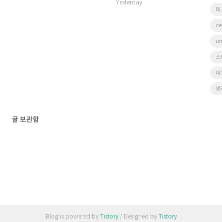
Yesterday
테
ce
un
스
대
생
글 보관함
Blog is powered by
Tistory
/ Designed by
Tistory