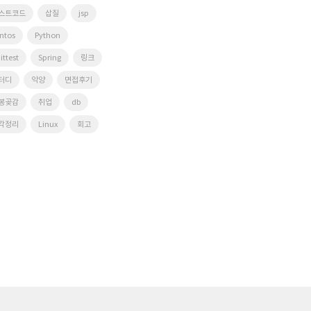
스트코드
삽질
jsp
ntos
Python
ittest
Spring
링크
터디
악양
면접후기
봉곶감
취업
db
각정리
Linux
회고