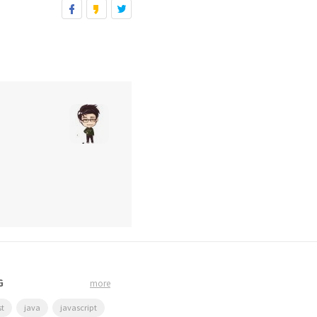
G
more
st
java
javascript