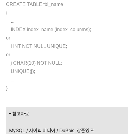
CREATE TABLE tbl_name
{
...
INDEX index_name (index_columns);
or
i INT NOT NULL UNIQUE;
or
j CHAR(10) NOT NULL;
UNIQUE(j);
....
}
- 참고자료
MySQL / 사이텍 미디어 / DuBois, 장준영 역