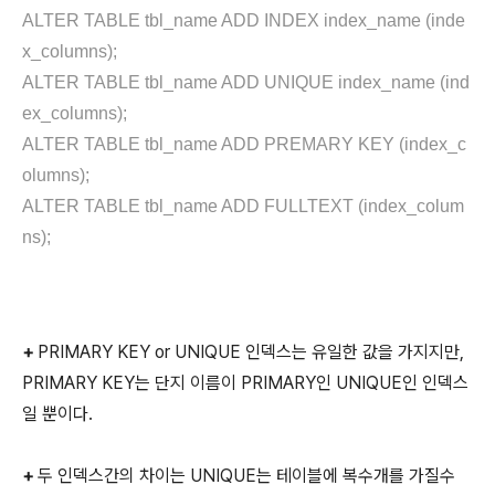
ALTER TABLE tbl_name ADD INDEX index_name (inde
x_columns);
ALTER TABLE tbl_name ADD UNIQUE index_name (ind
ex_columns);
ALTER TABLE tbl_name ADD PREMARY KEY (index_c
olumns);
ALTER TABLE tbl_name ADD FULLTEXT (index_colum
ns);
+
PRIMARY KEY or UNIQUE 인덱스는 유일한 값을 가지지만,
PRIMARY KEY는 단지 이름이 PRIMARY인 UNIQUE인 인덱스
일 뿐이다.
+
두 인덱스간의 차이는 UNIQUE는 테이블에 복수개를 가질수