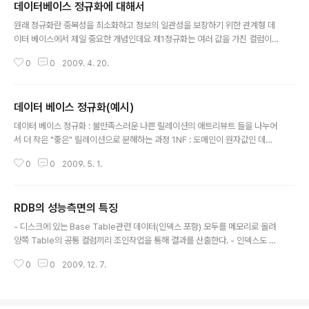
데이터베이스 정규화에 대해서
글 내용
원래 정규화란 중복성을 최소화하고 정보의 일관성을 보장하기 위한 관계형 데
이터 베이스에서 제일 중요한 개념인데요 제1정규화는 여러 값을 가진 컬럼이
존재할 수 없다. 즉 반복되는 그룹이 존재해서는 안 된다. 각 행과 열에는 하나의
0
0
2009. 4. 20.
값만이 올수 있다. 예를 들면 고객번호(P.K) 고객명 취미 1 이윤호영화 여행 2
이민호 등산 이런 테이블이 있을수는 없고 이걸 수정한다면 고객번호(P.K) 고객
명 1 이윤호 2 이민호 하고 또하나 고객번호(P.K) 일련번호(P.K) 취미 1 1 영화
데이터 베이스 정규화(예시)
1 2 여행 2 1 등산 이런식으로 두개로 분리해야 한다는거죠 제2정규화 모든키
글 내용
가 아닌 컬럼은 기본 키 전체에 의존적이여야 한다. 기본키의 일부분에 의존적
데이터 베이스 정규화 : 불만족스러운 나쁜 릴레이션의 애트리뷰트 들을 나누어
이어서는 안 된다. 예를 들어 사번(p.k) 프로젝트번호(p.k) 부서 프..
서 더 작은 "좋은" 릴레이션으로 분해하는 과정 1NF : 도메인이 원자값인 데이
터베이스 고객번호 고객명 취미 1 박보아 당구, 등산 2 손현태 야구 위와 같은
0
0
2009. 5. 1.
테이블이 있을때 1번고객의 취미가 2개로서 도메인값이 원자값이 아니게 된다.
이부분에서 제 1정규화를 이용해서 정규화를 한다면 다음과 같은 테이블로 분
리된다. 고객번호 고객명 1 박보아 2 손현태 고객번호 일련번호 취미 1 1 당구 1
RDB의 성능측면의 특징
2 등산 2 1 야구 일련번호는 해당 취미가 여러개이기때문에 구분하기 위해 사
글 내용
용하는 애트리뷰트이다. 2NF : 부분적 함수종속성을 제거하는 것이다. ** 함수
- 디스크에 있는 Base Table관련 데이터(인덱스 포함) 모두를 메모리로 올려
적 종속성 (FD : Functional Dependency) : 하나의 속성이 다..
양쪽 Table의 공통 컬럼끼리 조인작업을 통해 결과를 산출한다. - 인덱스도 데
이터를 가진 테이블이다. : 인덱스를 만들어야 할테이블과 만들지 말아야 할 테
0
0
2009. 12. 7.
이블이 있다. - SQL을 컴파일 하는 옵티마이저는 RDBMS의 시스템 상황에 맞
게 그때 그때 데이터 액세스 순서를 결정한다. : 드라이빙 테이블(조인 기준테이
블) 건수가 적은걸 기준으로 조인 걸어야 한다. - 최적의 성능을 구하는 방법은