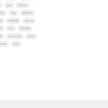
test
Python
터디
취업
면접후기
양
대봉곶감
Spring
크
회고
생각정리
질
javascript
Linux
ittest
java