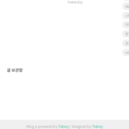
Yesterday
db
스
악
링
삽
un
글 보관함
Blog is powered by
Tistory
/ Designed by
Tistory