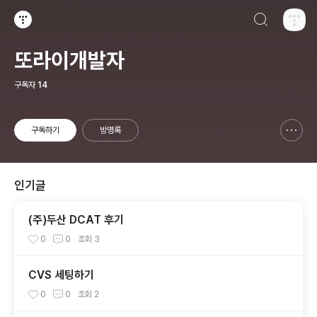
검색하기
티스토리
또라이개발자
구독자
14
구독하기
방명록
신고하기 레이어
열기
인기글
(주)두산 DCAT 후기
0
0
조회
3
CVS 세팅하기
0
0
조회
2