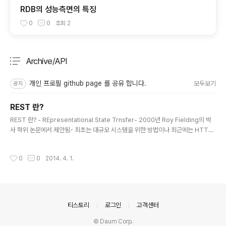
RDB의 성능측면의 특징
0
0
조회
2
Archive/API
분류 전체보기
주요 글 목록
개인 프로필 github page 를 공유 합니다.
모두보기
공지
REST 란?
글 내용
REST 란? - REpresentational State Trnsfer- 2000년 Roy Fielding의 박
사 학위 논문에서 제안됨- 최초는 대규모 시스템을 위한 방법이나 최근에는 HTTP
와 XML,JSON과 같은 기법으로 데이터를 주고 받는 경량화된 웹서비스를 말함- R
OA(Resource Oriented Architecture)의 철학을 따름- 많은 Open API 서비
작성시간
0
0
2014. 4. 1.
스 들이 REST 방식으로 구현되어 있음 . Twitter, Facebook, Daum OPEN API
등- 새로운 표준이 아니라 단지 서비스를 작성하는 스타일임! . 기존에 존재하던 기술
들을 이용하여 작성
의안내
티스토리
로그인
고객센터
© Daum Corp.