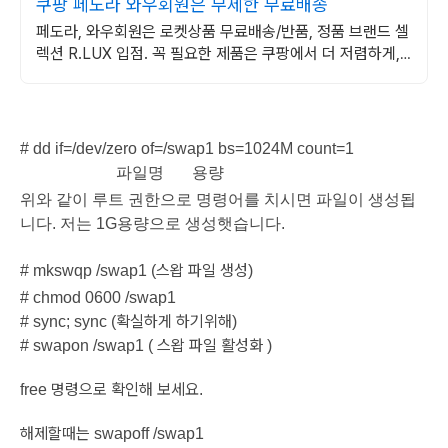
쿠팡 페도라 와우회원은 무제한 무료배송
페도라, 와우회원은 로켓상품 무료배송/반품, 정품 브랜드 셀
렉션 R.LUX 입점. 꼭 필요한 제품은 쿠팡에서 더 저렴하게,
로켓배송으로 더 빠르게!
# dd if=/dev/zero of=/swap1 bs=1024M count=1
파일명 용량
위와 같이 루트 권한으로 명령어를 치시면 파일이 생성됩
니다. 저는 1G용량으로 생성햇습니다.
스왑
파일
생성
# mkswqp /swap1 (
)
#
chmod 0600 /swap1
확실하게
하기위해
# sync; sync (
)
스왑
파일
활성화
# swapon
/swap1 (
)
명령으로
확인해
보세요
free
.
해제할때는
swapoff /swap1