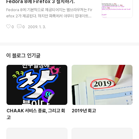
Fedora 8에 Firefox 3 설치하기.
난뒤 재로그인 한 화면.
글 내용
Fedora 8에 기본적으로 제공되어지는 웹브라우져는 Fir
efox 2가 제공된다. 하지만 파폭에서 아무리 업데이트를
하여도 업데이트를 찾지 못한다. 두둥... 검색 결과 Fedora
0
0
2009. 1. 3.
8에서는 yum을 통한 설치가 파폭2까지만 제공된다고 한
다. 어쩔수 없이 프로그램을 다운 받아서 설치하기 바란다.
1. Firefox 3.0 다운받기 http://www.mozilla.com/en
-US/products/download.html?product=firefox-
3.0.5&os=linux&lang=ko 위 주소에 가면 자동으로 다
이 블로그 인기글
운 받을 수 있는 창이 나올 것이다. 다운받은 파일이 firefo
x-3.0.5.tar.bz2 인데 이파일을 압축을 풀도록 하쟈. 2.
설정 변경 우선 다운받은 파일을 압축을 풀도록 한다. $..
CHAAK 서비스 종료, 그리고 회
2019년 회고
고