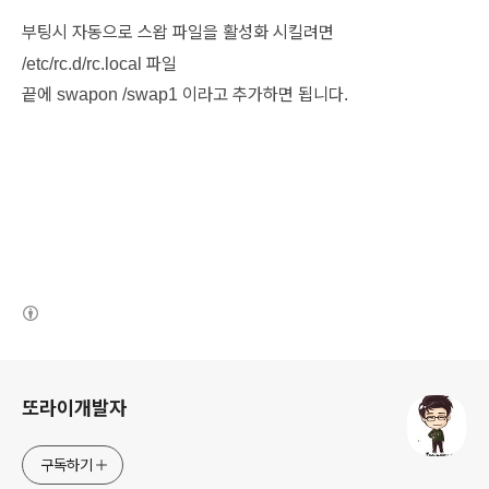
부팅시 자동으로
스왑
파일을
활성화
시킬려면
파일
/etc/rc.d/rc.local
끝에
이라고
추가하면
됩니다
swapon /swap1
.
(새창열림)
로그 정보
또라이개발자
구독하기