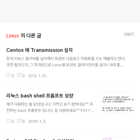
더보기
Linux
의 다른 글
Centos 에 Transmission 설치
글 내용
집에 리눅스 홈서버를 설치해서 토렌트 다운로드 자동화를 시도 해볼려고 한다.
과연 될것인가, 그 첫과정으로 Linux용 토렌트 클라이언트를 설치!! 아래 좋은
블로그글이 있어서 링크합니다. - 테리의 개인블로그 http://shapeace.tisto
0
0
2012. 1. 31.
ry.com/160 ** 설치중 삽질 http://[YOUR_SERVER_IP]:9091/transmis
sion/web/위와같이 토렌트 접속시 다음과 같은 메시지 발생, 그럼 해결방법은
아주 간단하다. http://[YOUR_SERVER_IP]:9091 위와 같이 접속 한번 해주
리눅스 bash shell 프롬프트 모양
면 끝!, ^___^ 409: Conflict Your request had an invalid session-id h
글 내용
eader. To fix this, follow these step..
제가 사용하는 쉘 모양입니다. 이쁘고 보기 편하네요^^ 추
천하는 bash 프롬프트 입니다. 잘 사용하세요^^ PS1='\
[\033[01;31m\]\h \e[0m[\e[1;32m\t]\e[0m[\e[1;3
0
0
2009. 1. 3.
3m\u\e[0m@\e[1;36m\h\e[0m \w] \n\$ \[\033[00
m\]' # vim /etc/bashrc 부분에서 아래 부분에 위와 같
이 수정해 주시면 됩니다. 설정을 변경하고 로그아웃하고